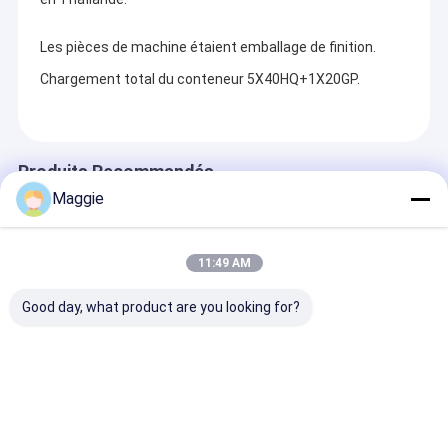
Les pièces de machine étaient emballage de finition.
Chargement total du conteneur 5X40HQ+1X20GP.
Produits Recommandés
Maggie
11:49 AM
Good day, what product are you looking for?
Most Efficient Types
Machine de
Machine de
of Double Sided
stratification
stratification 
Release Paper
automatique
extrusion de fi
Extrusion
industrielle
stratification
Laminating Machine
d'extrusion de film
et intelligente
envoyer une demande
envoyer une demande
envoyer une
thermique