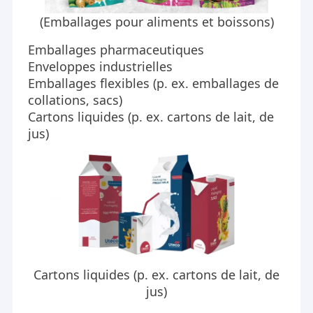
(
Emballages pour aliments et boissons
)
Emballages pharmaceutiques
Enveloppes industrielles
Emballages flexibles (p. ex. emballages de
collations, sacs)
Cartons liquides (p. ex. cartons de lait, de
jus)
Maison
Jiangsu Laiyi Packing Machinery Co., Ltd a été fondée en
Des produits
Cartons liquides (p. ex. cartons de lait, de
2007 et a déménagé dans le district de Jintan en 2015.
jus)
The new factory with enlarged scale and advanced
Au sujet de nous
technology has improved its brand influence and become