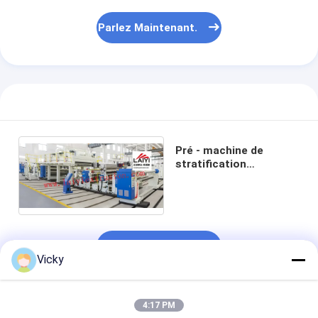
Machine de revêtement d'extrusion
Parlez Maintenant.
machine à papier enduit
Le double a dégrossi machine de stratification
Pièces de machine de stratification
Machine de tissu soufflée par fonte
Pré - machine de
stratification
d'extrusion de film de
revêtement
Le Chat
Vicky
4:17 PM
Produits Recommandés