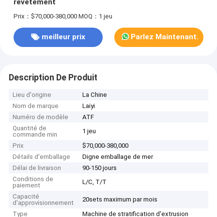
revêtement
Prix：$70,000-380,000
MOQ：1 jeu
meilleur prix
Parlez Maintenant.
Description De Produit
Lieu d'origine
La Chine
Nom de marque
Laiyi
Numéro de modèle
ATF
Quantité de
1 jeu
commande min
Prix
$70,000-380,000
Détails d'emballage
Digne emballage de mer
Délai de livraison
90-150 jours
Conditions de
L/C, T/T
paiement
Capacité
20sets maximum par mois
d'approvisionnement
Type
Machine de stratification d'extrusion