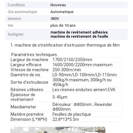
Condition
Nouveau
Gra automatique
Automatique
tension
380V
Vie
plus de 10 ans
,
machine de revêtement adhésive
Surligner:
machine de revêtement de feuille
1. machine de stratification d'extrusion thermique de film
Paramètres techniques
Largeur de machine
1700/2150/2350mm
Largeur efficace
1600/2000/2200mm maximum
Vitesse de machine
250-300m/min
Diamètre de vis
LD-90mm/LD-100mm/LD-115mm
300kg/h maximum, 300kg/h ou
Sortie d'extrudeuse
450kg/h
Résines utilisées
Les résines enduites aiment EVA
Épaisseur de
5-45μm
revêtement
Dérouleur : Φ800mm ; Rewinder :
Maxdiameter
Φ800mm
Matière première
Feuilles de plastique
Dimension (L*W*H)
22.8*13*5.5m