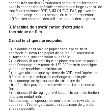
concentrés sur des extrudeuses de haute performance
avec la conception spéciale de vis pour un large éventail de
matériaux comme LDPE, SURLYN, EVA, EAA, pp, avec les
solutions adaptées aux besoins du client comprenant
différentes couches, des tailles et meurt des largeurs.
3. Machine de stratification d'extrusion
thermique de film
Caractéristiques principales
1) Le double petit pain de papier sans axe se tient
approprié au noyau de papier de pouce 3-6, ascenseur
automatique, une opération plus facile.
2) Le dispositif automatique de pince réalisent le papier
dans l'échange de vitesse de 150-300 m/min sans ligne
vitesse de machine de diminution
3) Le type ultrasonique système de CPE, rend l'opération
fréquente de matériaux de rechange plus simple
4) La conception hydraulique de structure de
Maison
stratification, peut rendre le revêtement plus mince et
ferme.
5) Le dispositif de règlage font les petits pains de finition
Des produits
de papier enduit même
6)La conception spéciale de couteau et de rewinder de
coupe rend l'échange d'axes de rebobinage de grande
Au sujet de nous
vitesse possible