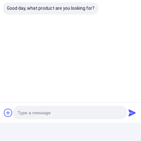
Good day, what product are you looking for?
Ligne de machine de
machine de
contrôle de
stratification d'EVA
revêtement
température p
Thermal Film
d'extrusion de
de 250m/Min
Extrusion Coating
feuilles de plastique
Multilayer Ext
450kg/H pour les
Lamination M
Meilleur prix
Meilleur prix
Meilleur p
polymères corrosifs
Aperçu
Au sujet de
Contactez-
Desktop
nous
nous
Site
Plan du site
Politique de confidentialité
Qualité
Machine de revêtement de stratification d'extrusion
Usine
De Chine.Copyright © 2026 JIANGSU LAIYI PACKING MACHINERY
CO.,LTD.. All Rights Reserved.