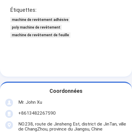
Visite d'usine
Étiquettes:
Contrôle de qualité
machine de revêtement adhésive
poly machine de revêtement
Contactez-nous
machine de revêtement de feuille
Nouvelles
Machine de revêtement de stratification d'extrusion
Machine de stratification d'extrusion
Coordonnées
machine de stratification de film
Mr. John Xu
machine en plastique de stratification
+8613482267590
Machine de stratification de revêtement
NO.238, route de Jinsheng Est, district de JinTan, ville
de ChangZhou, province du Jiangsu, Chine