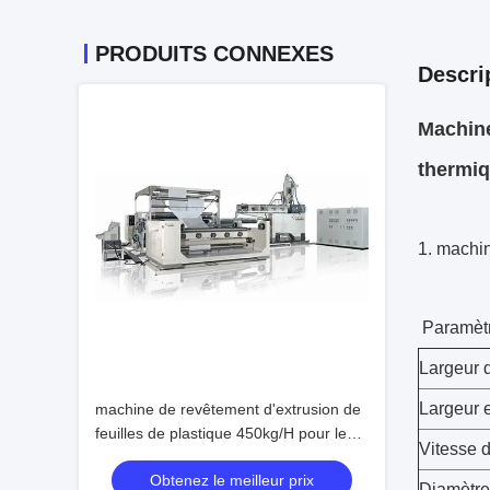
PRODUITS CONNEXES
Descri
Machine
thermiq
1. machin
Paramètr
Largeur 
Largeur e
machine de revêtement d'extrusion de
feuilles de plastique 450kg/H pour les
Vitesse 
polymères corrosifs
Obtenez le meilleur prix
Diamètre