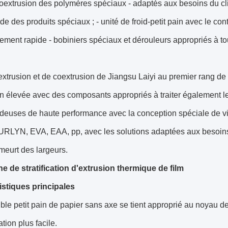
oextrusion des polymères spéciaux - adaptés aux besoins du clie
e des produits spéciaux ; - unité de froid-petit pain avec le co
sement rapide - bobiniers spéciaux et dérouleurs appropriés à tou
extrusion et de coextrusion de Jiangsu Laiyi au premier rang de
on élevée avec des composants appropriés à traiter également le
udeuses de haute performance avec la conception spéciale de v
RLYN, EVA, EAA, pp, avec les solutions adaptées aux besoins 
t meurt des largeurs.
ne de stratification d'extrusion thermique de film
istiques principales
ble petit pain de papier sans axe se tient approprié au noyau 
tion plus facile.