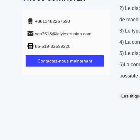
2) Le dis
de machi
+8613482267590
3) Le typ
xgs7613@laiyiextrusion.com
4) La con
86-519-82699228
5) Le dis
Contactez-nous maintenant
6)La con
possible
Les étiq