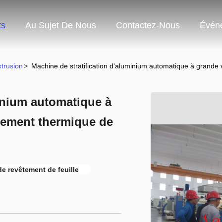
ts
Au Sujet De Nous
Contactez-Nous
Évén
trusion
>
Machine de stratification d'aluminium automatique à grande 
minium automatique à
tement thermique de
e revêtement de feuille