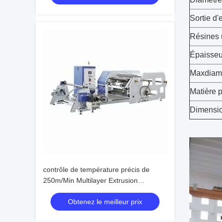
Sortie d'
Résines u
Épaisseu
Maxdiam
Matière 
Dimensi
contrôle de température précis de
250m/Min Multilayer Extrusion
Lamination Machine
Obtenez le meilleur prix