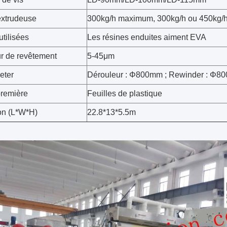
extrudeuse
300kg/h maximum, 300kg/h ou 450kg/
tilisées
Les résines enduites aiment EVA
r de revêtement
5-45μm
eter
Dérouleur : Φ800mm ; Rewinder : Φ8
première
Feuilles de plastique
on (L*W*H)
22.8*13*5.5m