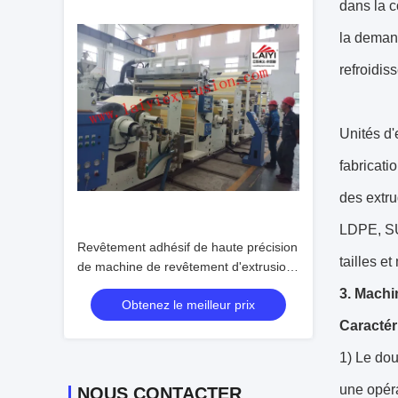
dans la c
la demand
refroidis
Unités d'
fabricati
des extr
LDPE, SU
Revêtement adhésif de haute précision
tailles e
de machine de revêtement d'extrusion
de papier d'aluminium
3. Machi
Obtenez le meilleur prix
Caractér
1) Le dou
une opéra
NOUS CONTACTER