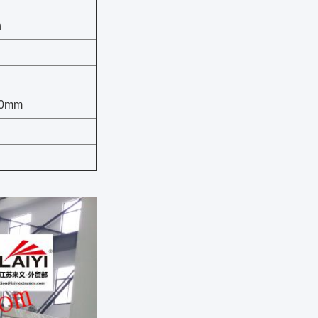
h
00mm