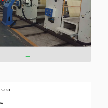
uveau
0V