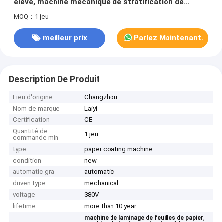
élevé, machine mécanique de stratification de
feuille
MOQ：1 jeu
meilleur prix
Parlez Maintenant.
Description De Produit
Lieu d'origine
Changzhou
Nom de marque
Laiyi
Certification
CE
Quantité de
1 jeu
commande min
type
paper coating machine
condition
new
automatic gra
automatic
driven type
mechanical
voltage
380V
lifetime
more than 10 year
,
machine de laminage de feuilles de papier