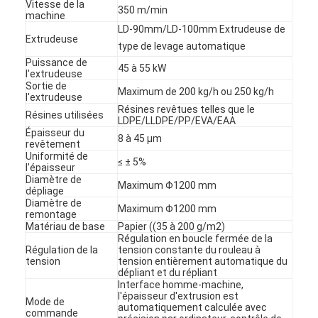
Vitesse de la
350 m/min
machine
LD-90mm/LD-100mm Extrudeuse de
Extrudeuse
type de levage automatique
Puissance de
45 à 55 kW
l'extrudeuse
Sortie de
Maximum de 200 kg/h ou 250 kg/h
l'extrudeuse
Résines revêtues telles que le
Résines utilisées
LDPE/LLDPE/PP/EVA/EAA
Épaisseur du
8 à 45 μm
revêtement
Uniformité de
≤ ± 5%
l'épaisseur
Diamètre de
Maximum Φ1200 mm
dépliage
Diamètre de
Maximum Φ1200 mm
remontage
Matériau de base
Papier ((35 à 200 g/m2)
Régulation en boucle fermée de la
Régulation de la
tension constante du rouleau à
tension
tension entièrement automatique du
dépliant et du répliant
Interface homme-machine,
l'épaisseur d'extrusion est
Mode de
automatiquement calculée avec
commande