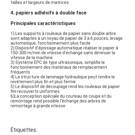
tailles et largeurs de matrices.
Visite d'usine
4. papiers adhésifs à double face
Contrôle de qualité
Principales caractéristiques
Contactez-nous
1) Les supports à rouleaux de papier sans double arbre
sont adaptés à un noyau de papier de 3 à 6 pouces, levage
automatique, fonctionnement plus facile.
Nouvelles
2) Dispositif d'épissage automatique réaliser le papier à
150-300 m/min de vitesse d'échange sans diminuer la
vitesse de la machine
3) Système EPC de type ultrasonique, simplifie le
fonctionnement des matériaux de remplacement
Machine de revêtement de stratification d'extrusion
fréquents
4) La structure de laminage hydraulique peut rendre le
revêtement plus fin et plus ferme.
Machine de stratification d'extrusion
5) Le dispositif de découpage rend les rouleaux de papier
fini recouverts uniformes
6)La conception spéciale du couteau de coupe et du
machine de stratification de film
remontage rend possible l'échange des arbres de
remontage à grande vitesse
machine en plastique de stratification
Machine de stratification de revêtement
Étiquettes: