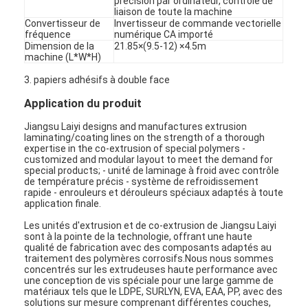
précision par ordinateur, contrôle de
liaison de toute la machine
Convertisseur de
Invertisseur de commande vectorielle
fréquence
numérique CA importé
Dimension de la
21.85×(9.5-12) ×4.5m
machine (L*W*H)
3. papiers adhésifs à double face
Application du produit
Jiangsu Laiyi designs and manufactures extrusion
laminating/coating lines on the strength of a thorough
expertise in the co-extrusion of special polymers -
customized and modular layout to meet the demand for
special products; - unité de laminage à froid avec contrôle
de température précis - système de refroidissement
rapide - enrouleurs et dérouleurs spéciaux adaptés à toute
application finale.
Les unités d'extrusion et de co-extrusion de Jiangsu Laiyi
Maison
sont à la pointe de la technologie, offrant une haute
qualité de fabrication avec des composants adaptés au
traitement des polymères corrosifs.Nous nous sommes
Des produits
concentrés sur les extrudeuses haute performance avec
une conception de vis spéciale pour une large gamme de
Au sujet de nous
matériaux tels que le LDPE, SURLYN, EVA, EAA, PP, avec des
solutions sur mesure comprenant différentes couches,