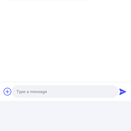
Chine Top
Machine d'enduction
Paper Cup & B
Factory|Machine de
de papier
Extrusion
plastification par
automatique 380V
Laminating M
extrusion de papier
avec extrudeuse
double face
200kg/h
Meilleur prix
Meilleur prix
Meilleur p
Aperçu
Au sujet de
Contactez-
Desktop
nous
nous
Site
Plan du site
Politique de confidentialité
Qualité
Machine de revêtement de stratification d'extrusion
Usine
De Chine.Copyright © 2026 JIANGSU LAIYI PACKING MACHINERY
CO.,LTD.. All Rights Reserved.
Photo