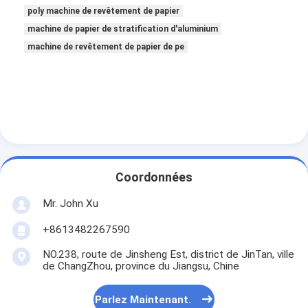
Machine de revêtement d'extrusion
poly machine de revêtement de papier
machine de papier de stratification d'aluminium
machine à papier enduit
machine de revêtement de papier de pe
Le double a dégrossi machine de stratification
Pièces de machine de stratification
Machine de tissu soufflée par fonte
Coordonnées
Mr. John Xu
+8613482267590
NO.238, route de Jinsheng Est, district de JinTan, ville
de ChangZhou, province du Jiangsu, Chine
Parlez Maintenant.