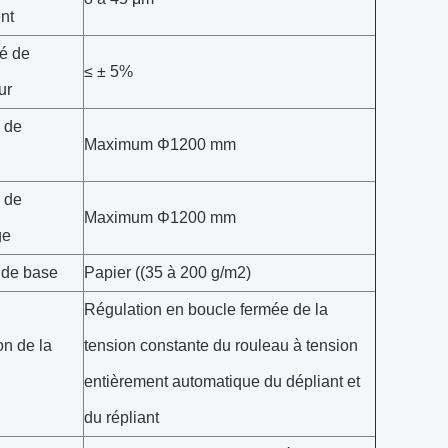
nt
té de
≤ ± 5%
ur
 de
Maximum Φ1200 mm
 de
Maximum Φ1200 mm
ge
 de base
Papier ((35 à 200 g/m2)
Régulation en boucle fermée de la
on de la
tension constante du rouleau à tension
entièrement automatique du dépliant et
du répliant