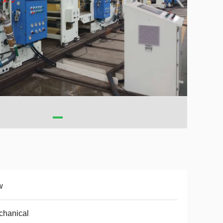
w
chanical