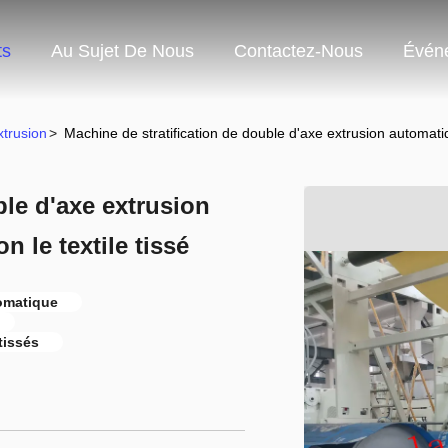
ts
Au Sujet De Nous
Contactez-Nous
Évén
xtrusion
>
Machine de stratification de double d'axe extrusion automatiq
ble d'axe extrusion
 le textile tissé
tomatique
tissés