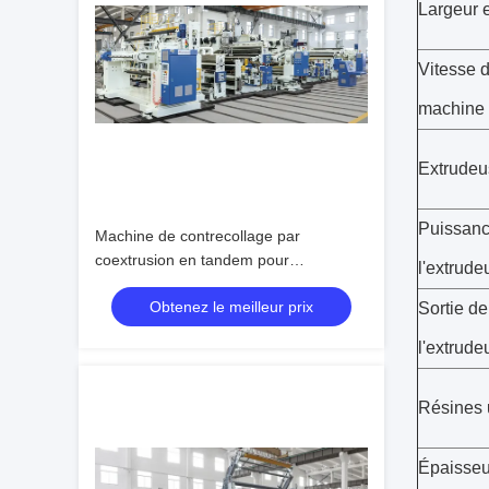
Largeur e
Vitesse d
machine
Extrudeu
Puissanc
Machine de contrecollage par
coextrusion en tandem pour
l'extrude
emballages flexibles de grande valeur
Obtenez le meilleur prix
Sortie de
l'extrude
Résines u
Épaisseu