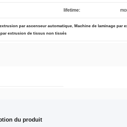
lifetime:
mor
,
 extrusion par ascenseur automatique
Machine de laminage par ex
par extrusion de tissus non tissés
ption du produit