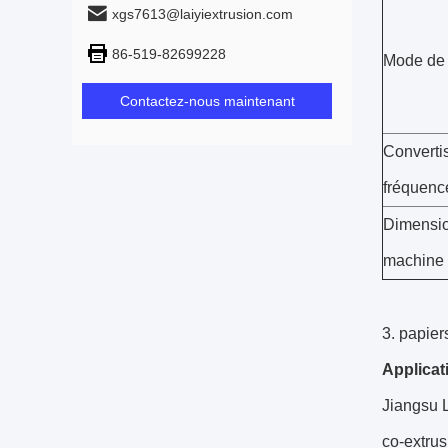
xgs7613@laiyiextrusion.com
86-519-82699228
Mode de
Contactez-nous maintenant
Converti
fréquenc
Dimensio
machine
3. papier
Applicat
Jiangsu L
co-extrus