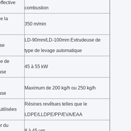
ffective
combustion
e la
350 m/min
LD-90mm/LD-100mm Extrudeuse de
se
type de levage automatique
e de
45 à 55 kW
use
Maximum de 200 kg/h ou 250 kg/h
use
Résines revêtues telles que le
tilisées
LDPE/LLDPE/PP/EVA/EAA
r du
8 à 45 μm