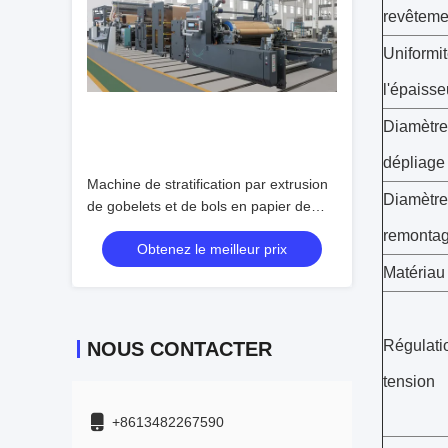
revêteme
Uniformi
l'épaisse
Diamètre
dépliage
Machine de stratification par extrusion
Diamètre
de gobelets et de bols en papier de
grande valeur
remonta
Obtenez le meilleur prix
Matériau
Régulati
NOUS CONTACTER
tension
+8613482267590