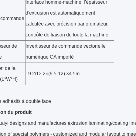
Interface homme-machine, l'épaisseur
d'extrusion est automatiquement
 commande
calculée avec précision par ordinateur,
contrôle de liaison de toute la machine
sseur de
Invertisseur de commande vectorielle
e
numérique CA importé
n de la
19.2/13.2×(9.5-12) ×4.5m
 (L*W*H)
s adhésifs à double face
ion du produit
aiyi designs and manufactures extrusion laminating/coating lines
ion of special polymers - customized and modular layout to meet