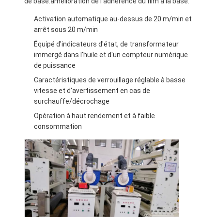
de base.amélioration de l'adhérence du film à la base.
Machine de revêtement d'extrusion
Activation automatique au-dessus de 20 m/min et
machine à papier enduit
arrêt sous 20 m/min
Équipé d'indicateurs d'état, de transformateur
Le double a dégrossi machine de stratification
immergé dans l'huile et d'un compteur numérique
de puissance
Pièces de machine de stratification
Caractéristiques de verrouillage réglable à basse
vitesse et d'avertissement en cas de
Machine de tissu soufflée par fonte
surchauffe/décrochage
Opération à haut rendement et à faible
consommation