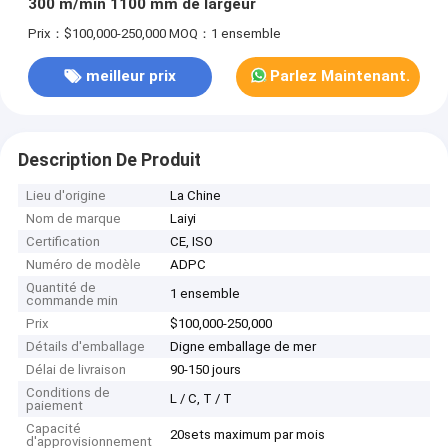
300 m/min 1100 mm de largeur
Prix：$100,000-250,000
MOQ：1 ensemble
meilleur prix
Parlez Maintenant.
Description De Produit
Lieu d'origine
La Chine
Nom de marque
Laiyi
Certification
CE, ISO
Numéro de modèle
ADPC
Quantité de
1 ensemble
commande min
Prix
$100,000-250,000
Détails d'emballage
Digne emballage de mer
Délai de livraison
90-150 jours
Conditions de
L / C, T / T
paiement
Capacité
20sets maximum par mois
d'approvisionnement