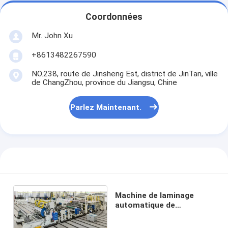
Coordonnées
Mr. John Xu
+8613482267590
NO.238, route de Jinsheng Est, district de JinTan, ville
de ChangZhou, province du Jiangsu, Chine
Parlez Maintenant.
Machine de laminage
automatique de
revêtement 300 m/min
1100 mm de largeur