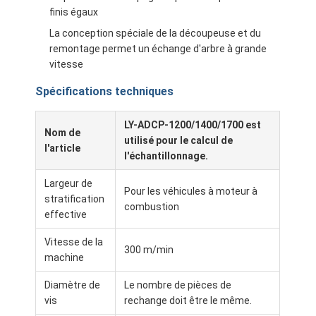
finis égaux
La conception spéciale de la découpeuse et du
remontage permet un échange d'arbre à grande
vitesse
Spécifications techniques
LY-ADCP-1200/1400/1700 est
Nom de
utilisé pour le calcul de
l'article
l'échantillonnage.
Largeur de
Pour les véhicules à moteur à
stratification
combustion
effective
Maison
Vitesse de la
300 m/min
machine
Des produits
Diamètre de
Le nombre de pièces de
Au sujet de nous
vis
rechange doit être le même.