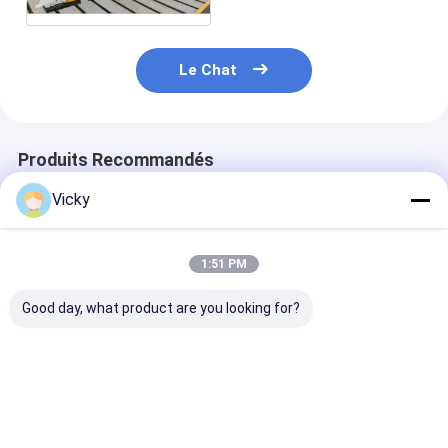
Le Chat
Produits Recommandés
Vicky
1:51 PM
Good day, what product are you looking for?
Machine de laminage
Laminateur
Machine d'end
automatique à
d'extrusion
par extrusion
revêtement en PE
automatique
automatisée 
double face 200
400kg/h Machine de
50Hz 250m/mi
m/min
couchage 8-45gsm
Meilleur prix
Meilleur prix
Meilleur p