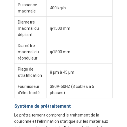
Puissance
Visite d'usine
400 kg/h
maximale
Contrôle de qualité
Diamètre
maximal du
φ1500 mm
Contactez-nous
dépliant
Nouvelles
Diamètre
maximal du
φ1800 mm
réonduleur
Machine de revêtement de stratification d'extrusion
Plage de
8 μm à 45 μm
stratification
Machine de stratification d'extrusion
Fournisseur
380V-50HZ (3 câbles à 5
d'électricité
phases)
machine de stratification de film
machine en plastique de stratification
Système de prétraitement
Le prétraitement comprend le traitement de la
Machine de stratification de revêtement
couronne et l'élimination statique sur les matériaux