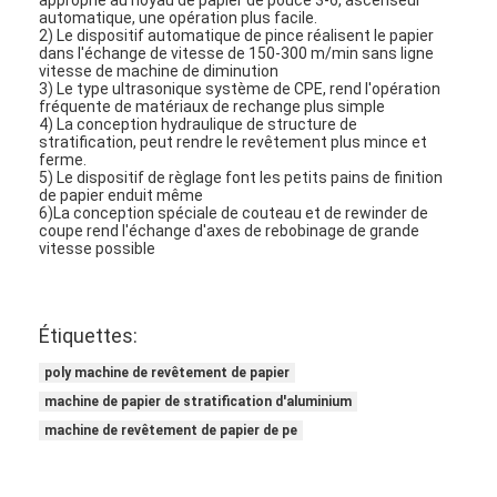
automatique, une opération plus facile.
Visite d'usine
2) Le dispositif automatique de pince réalisent le papier
dans l'échange de vitesse de 150-300 m/min sans ligne
Contrôle de qualité
vitesse de machine de diminution
3) Le type ultrasonique système de CPE, rend l'opération
fréquente de matériaux de rechange plus simple
Contactez-nous
4) La conception hydraulique de structure de
stratification, peut rendre le revêtement plus mince et
ferme.
Nouvelles
5) Le dispositif de règlage font les petits pains de finition
de papier enduit même
6)La conception spéciale de couteau et de rewinder de
coupe rend l'échange d'axes de rebobinage de grande
vitesse possible
Machine de revêtement de stratification d'extrusion
Machine de stratification d'extrusion
Étiquettes:
machine de stratification de film
poly machine de revêtement de papier
machine de papier de stratification d'aluminium
machine en plastique de stratification
machine de revêtement de papier de pe
Machine de stratification de revêtement