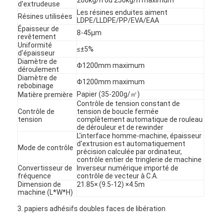
d'extrudeuse
Les résines enduites aiment
Résines utilisées
LDPE/LLDPE/PP/EVA/EAA
Épaisseur de
8-45μm
revêtement
Uniformité
≤±5%
d'épaisseur
Diamètre de
Φ1200mm maximum
déroulement
Diamètre de
Φ1200mm maximum
rebobinage
Papier (35-200g/㎡)
Matière première
Contrôle de tension constant de
Contrôle de
tension de boucle fermée
tension
complètement automatique de rouleau
de dérouleur et de rewinder
L'interface homme-machine, épaisseur
d'extrusion est automatiquement
Mode de contrôle
précision calculée par ordinateur,
contrôle entier de tringlerie de machine
Convertisseur de
Inverseur numérique importé de
fréquence
contrôle de vecteur à C.A.
Dimension de
21.85× (9.5-12) ×4.5m
machine (L*W*H)
3. papiers adhésifs doubles faces de libération