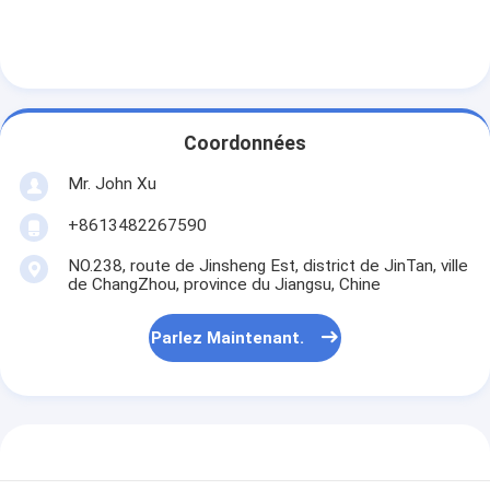
Machine de revêtement d'extrusion
machine à papier enduit
Le double a dégrossi machine de stratification
Coordonnées
Pièces de machine de stratification
Mr. John Xu
Machine de tissu soufflée par fonte
+8613482267590
NO.238, route de Jinsheng Est, district de JinTan, ville
de ChangZhou, province du Jiangsu, Chine
Parlez Maintenant.