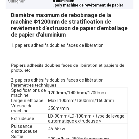
Surligner:
d'aluminium
,
poly machine de revêtement de papier
Diamètre maximum de rebobinage de la
machine Φ1200mm de stratification de
revêtement d'extrusion de papier d'emballage
de papier d'aluminium
1. papiers adhésifs doubles faces de libération
Papiers adhésifs doubles faces de libération et papiers de
photo, etc.
2. papiers adhésifs doubles faces de libération
Paramètres techniques
Spécifications de
1200mm/1400mm/1700mm
machine
Largeur efficace
Max1100mm/1300mm/1600mm
Vitesse de
350m/min
machine
LD-90mm/LD-100mm « type de levage
Extrudeuse
automatique extrudeuse »
Puissance
45-55kw
d'extrudeuse
Sortie
200kg/h ou 250kg/h maximum