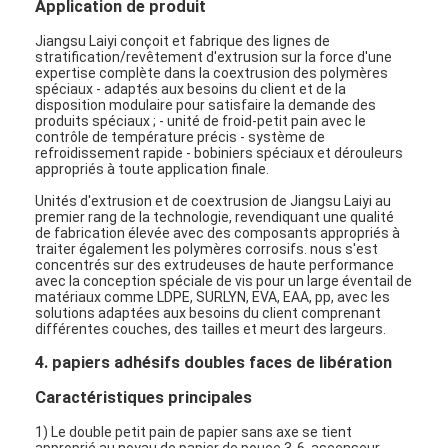
Application de produit
Jiangsu Laiyi conçoit et fabrique des lignes de
stratification/revêtement d'extrusion sur la force d'une
expertise complète dans la coextrusion des polymères
spéciaux - adaptés aux besoins du client et de la
disposition modulaire pour satisfaire la demande des
produits spéciaux ; - unité de froid-petit pain avec le
contrôle de température précis - système de
refroidissement rapide - bobiniers spéciaux et dérouleurs
appropriés à toute application finale.
Unités d'extrusion et de coextrusion de Jiangsu Laiyi au
premier rang de la technologie, revendiquant une qualité
de fabrication élevée avec des composants appropriés à
traiter également les polymères corrosifs. nous s'est
concentrés sur des extrudeuses de haute performance
avec la conception spéciale de vis pour un large éventail de
matériaux comme LDPE, SURLYN, EVA, EAA, pp, avec les
solutions adaptées aux besoins du client comprenant
différentes couches, des tailles et meurt des largeurs.
Maison
4. papiers adhésifs doubles faces de libération
Des produits
Caractéristiques principales
Au sujet de nous
1) Le double petit pain de papier sans axe se tient
approprié au noyau de papier de pouce 3-6, ascenseur