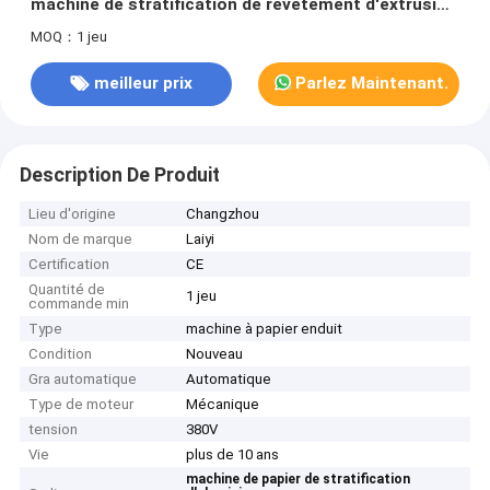
machine de stratification de revêtement d'extrusion
de papier d'emballage de papier d'aluminium
MOQ：1 jeu
meilleur prix
Parlez Maintenant.
Description De Produit
Lieu d'origine
Changzhou
Nom de marque
Laiyi
Certification
CE
Quantité de
1 jeu
commande min
Type
machine à papier enduit
Condition
Nouveau
Gra automatique
Automatique
Type de moteur
Mécanique
tension
380V
Vie
plus de 10 ans
machine de papier de stratification