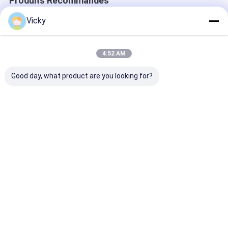
Produits Recommandés
Vicky
4:52 AM
Good day, what product are you looking for?
Contrôle de tension
BOPP/BOPET/BOPA
Machine
complètement
filme l'épaisseur de
automatique d
automatique de
revêtement
stratification 
machine de
automatique de la
extrusion plas
stratification de
machine 5-45μM de
horizontale av
Meilleur prix
Meilleur prix
Meilleur p
revêtement
stratification
régulation de 
d'extrusion de
du dépliant à
CPE/CPP/PET
sandwich
Aperçu
Au sujet de
Contactez-
Desktop
nous
nous
Site
Plan du site
Politique de confidentialité
Qualité
Machine de revêtement de stratification d'extrusion
Usine
De Chine.Copyright © 2026 JIANGSU LAIYI PACKING MACHINERY
CO.,LTD.. All Rights Reserved.