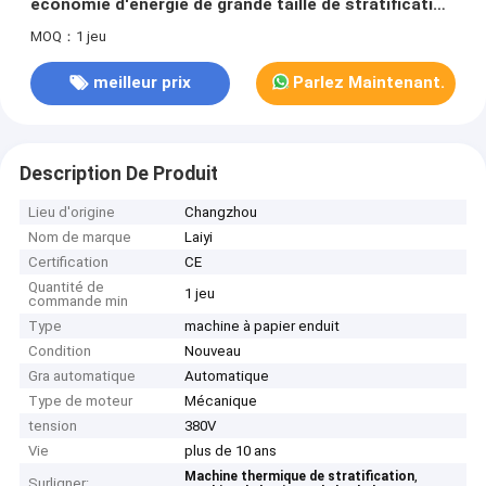
économie d'énergie de grande taille de stratification
de machine
MOQ：1 jeu
meilleur prix
Parlez Maintenant.
Description De Produit
Lieu d'origine
Changzhou
Nom de marque
Laiyi
Certification
CE
Quantité de
1 jeu
commande min
Type
machine à papier enduit
Condition
Nouveau
Gra automatique
Automatique
Type de moteur
Mécanique
tension
380V
Vie
plus de 10 ans
,
Machine thermique de stratification
Surligner: