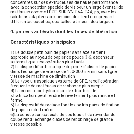
concentrés sur des extrudeuses de haute performance
Visite d'usine
avec la conception spéciale de vis pour un large éventail de
matériaux comme LDPE, SURLYN, EVA, EAA, pp, avec les
solutions adaptées aux besoins du client comprenant
Contrôle de qualité
différentes couches, des tailles et meurt des largeurs.
4. papiers adhésifs doubles faces de libération
Contactez-nous
Caractéristiques principales
Nouvelles
1) Le double petit pain de papier sans axe se tient
approprié au noyau de papier de pouce 3-6, ascenseur
automatique, une opération plus facile.
2) Le dispositif automatique de pince réalisent le papier
dans l'échange de vitesse de 150-300 m/min sans ligne
Machine de revêtement de stratification d'extrusion
vitesse de machine de diminution
3) Le type ultrasonique système de CPE, rend l'opération
Machine de stratification d'extrusion
fréquente de matériaux de rechange plus simple
4) La conception hydraulique de structure de
stratification, peut rendre le revêtement plus mince et
machine de stratification de film
ferme.
5) Le dispositif de règlage font les petits pains de finition
de papier enduit même
machine en plastique de stratification
6)La conception spéciale de couteau et de rewinder de
coupe rend l'échange d'axes de rebobinage de grande
vitesse possible
Machine de stratification de revêtement