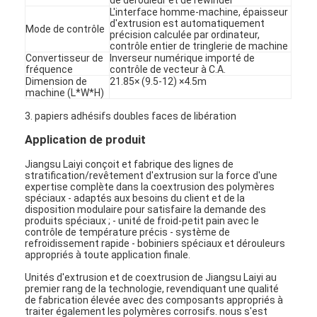
L'interface homme-machine, épaisseur
d'extrusion est automatiquement
Mode de contrôle
précision calculée par ordinateur,
contrôle entier de tringlerie de machine
Convertisseur de
Inverseur numérique importé de
fréquence
contrôle de vecteur à C.A.
Dimension de
21.85× (9.5-12) ×4.5m
machine (L*W*H)
3. papiers adhésifs doubles faces de libération
Application de produit
Jiangsu Laiyi conçoit et fabrique des lignes de
stratification/revêtement d'extrusion sur la force d'une
expertise complète dans la coextrusion des polymères
spéciaux - adaptés aux besoins du client et de la
disposition modulaire pour satisfaire la demande des
produits spéciaux ; - unité de froid-petit pain avec le
contrôle de température précis - système de
Maison
refroidissement rapide - bobiniers spéciaux et dérouleurs
appropriés à toute application finale.
Des produits
Unités d'extrusion et de coextrusion de Jiangsu Laiyi au
premier rang de la technologie, revendiquant une qualité
Au sujet de nous
de fabrication élevée avec des composants appropriés à
traiter également les polymères corrosifs. nous s'est