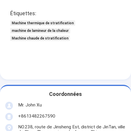
Machine de revêtement d'extrusion
Étiquettes:
machine à papier enduit
Machine thermique de stratification
Le double a dégrossi machine de stratification
machine de lamineur de la chaleur
Machine chaude de stratification
Pièces de machine de stratification
Machine de tissu soufflée par fonte
Coordonnées
Mr. John Xu
+8613482267590
NO.238, route de Jinsheng Est, district de JinTan, ville