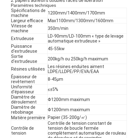
2. papiers adhésifs doubles faces de libération
Paramètres techniques
Spécifications de
1200mm/1400mm/1700mm
machine
Largeur efficace
Max1100mm/1300mm/1600mm
Vitesse de
350m/min
machine
LD-90mm/LD-100mm « type de levage
Extrudeuse
automatique extrudeuse »
Puissance
45-55kw
d'extrudeuse
Sortie
200kg/h ou 250kg/h maximum
d'extrudeuse
Les résines enduites aiment
Résines utilisées
LDPE/LLDPE/PP/EVA/EAA
Épaisseur de
8-45μm
revêtement
Uniformité
≤±5%
d'épaisseur
Diamètre de
Φ1200mm maximum
déroulement
Diamètre de
Φ1200mm maximum
rebobinage
Papier (35-200g/㎡)
Matière première
Contrôle de tension constant de
Contrôle de
tension de boucle fermée
tension
complètement automatique de rouleau
de dérouleur et de rewinder