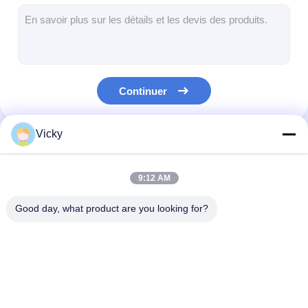
Machine de revêtement d'extrusion
machine à papier enduit
Le double a dégrossi machine de stratification
Continuer
Pièces de machine de stratification
Machine de tissu soufflée par fonte
Vicky
Nos Catégories
9:12 AM
Good day, what product are you looking for?
Machine de
Machine de
machine de
revêtement de
stratification
stratification d
stratification
d'extrusion
d'extrusion