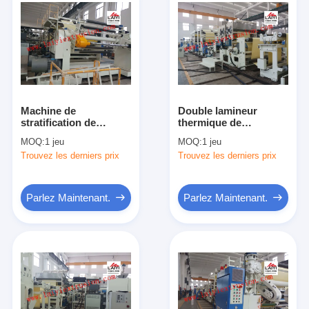
Machine de
Double lamineur
stratification de
thermique de
grande taille
stratification dégrossi
MOQ:
1 jeu
MOQ:
1 jeu
complètement
de petit pain de
Trouvez les derniers prix
Trouvez les derniers prix
automatique avec la
machine de
conception spéciale de
LDPE/LLDPE/PP/EVA/EAA
vis
Parlez Maintenant.
Parlez Maintenant.
Maison
Des produits
Au sujet de nous