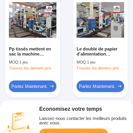
Pp tissés mettent en
Le double de papier
sac la machine
d'alimentation
thermique de
automatique a
MOQ:
1 jeu
MOQ:
1 jeu
stratification, machine
dégrossi vitesse de
Trouvez les derniers prix
Trouvez les derniers prix
chaude de la
stratification de la
stratification 380V
machine 350m/Min
Parlez Maintenant.
Parlez Maintenant.
Économisez votre temps
Laissez-nous contacter les meilleurs produits
avec vous.