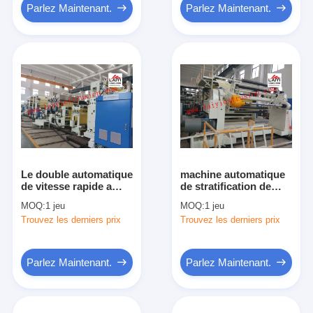
Parlez Maintenant.
Parlez Maintenant.
Le double automatique
machine automatique
de vitesse rapide a
de stratification de
dégrossi contrôle
1200mm/1400mm/1700mm
MOQ:
1 jeu
MOQ:
1 jeu
entier de stratification
avec le couteau de
Trouvez les derniers prix
Trouvez les derniers prix
de tringlerie de
coupe spécial
machine de machine
Parlez Maintenant.
Parlez Maintenant.