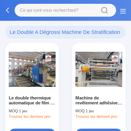
Le Double A Dégrossi Machine De Stratification
(31)
Le double thermique
Machine de
automatique de film a
revêtement adhésive
dégrossi machine de
de lamineur de petit
MOQ:
1 jeu
MOQ:
1 jeu
stratification pour des
pain, machine en
Trouvez les derniers prix
Trouvez les derniers prix
papiers de photo
plastique mécanique
de stratification