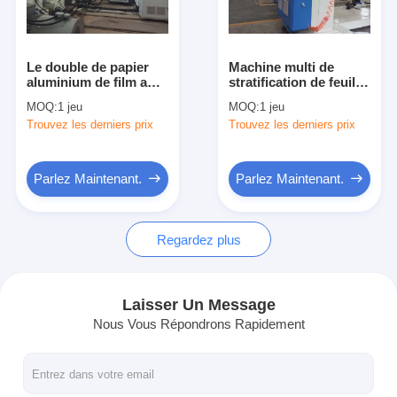
Visite d'usine
Contrôle de qualité
Le double de papier
Machine multi de
aluminium de film a
stratification de feuille
Contactez-nous
dégrossi économie
de couche,
MOQ:
1 jeu
MOQ:
1 jeu
d'énergie de grande
stratification
Trouvez les derniers prix
Trouvez les derniers prix
taille de stratification
automatique
Nouvelles
de machine
Parlez Maintenant.
Parlez Maintenant.
Machine de revêtement de stratification d'extrusion
Regardez plus
Machine de stratification d'extrusion
machine de stratification de film
Laisser Un Message
Nous Vous Répondrons Rapidement
machine en plastique de stratification
Machine de stratification de revêtement