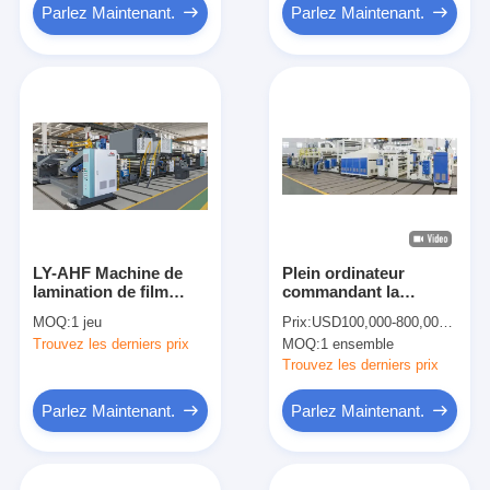
Parlez Maintenant.
Parlez Maintenant.
LY-AHF Machine de
Plein ordinateur
lamination de film
commandant la
haute vitesse 250
machine industrielle
MOQ:
1 jeu
Prix:
USD100,000-800,000/set
m/min
de lamineur de film
Trouvez les derniers prix
MOQ:
1 ensemble
d'ANIMAL FAMILIER
de 1500mm
Trouvez les derniers prix
Parlez Maintenant.
Parlez Maintenant.