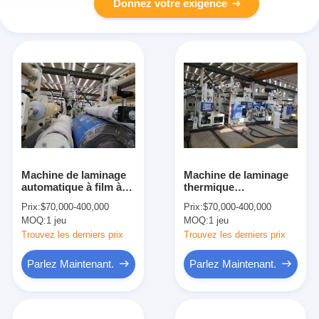
Donnez votre exigence
Machine de laminage
Machine de laminage
automatique à film à
thermique
haute charge Anti-
automatique à
Prix:
$70,000-400,000
Prix:
$70,000-400,000
vibration 380V pour
plusieurs couches,
MOQ:
1 jeu
MOQ:
1 jeu
tissu non tissé en
Max Φ800mm Machine
blanc et bleu
de laminage thermique
Trouvez les derniers prix
Trouvez les derniers prix
en blanc et bleu
Parlez Maintenant.
Parlez Maintenant.