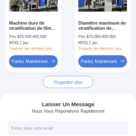
Visite d'usine
Contrôle de qualité
Machine dure de
Diamètre maximum de
stratification de film
stratification de
Contactez-nous
automatique, grande
sandwich à la machine
Prix:
$70,000-400,000
Prix:
$70,000-400,000
machine de
600mm de film
MOQ:
1 jeu
MOQ:
1 jeu
stratification de
d'emballage de
Nouvelles
rendement élevé
couleur
Trouvez les derniers prix
Trouvez les derniers prix
Parlez Maintenant.
Parlez Maintenant.
Machine de revêtement de stratification d'extrusion
Regardez plus
Machine de stratification d'extrusion
machine de stratification de film
Laisser Un Message
Nous Vous Répondrons Rapidement
machine en plastique de stratification
Machine de stratification de revêtement