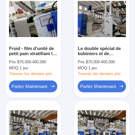
Froid - film d'unité de
Le double spécial de
petit pain stratifiant la
bobiniers et de
machine automatique
dérouleurs a dégrossi
Prix:
$70,000-400,000
Prix:
$70,000-400,000
avec le contrôle de
largeur de
MOQ:
1 jeu
MOQ:
1 jeu
température précis
stratification de la
dans blanc et bleu
machine
Trouvez les derniers prix
Trouvez les derniers prix
1100/1300/1600/2100/2400
Parlez Maintenant.
Parlez Maintenant.
Maison
Des produits
Au sujet de nous