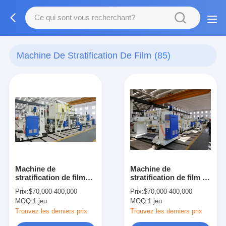
Machine De Stratification De Film
(85)
Machine de
Machine de
stratification de film
stratification de film de
d'emballage de
haute performance
Prix:
$70,000-400,000
Prix:
$70,000-400,000
couleur avec la largeur
avec le système de
MOQ:
1 jeu
MOQ:
1 jeu
de
refroidissement rapide
1200/1400/1700/2200/2500mm
Trouvez les derniers prix
Trouvez les derniers prix