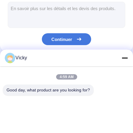
Machine de revêtement d'extrusion
machine à papier enduit
Le double a dégrossi machine de stratification
Continuer
Pièces de machine de stratification
Machine de tissu soufflée par fonte
Vicky
Nos Catégories
4:59 AM
Good day, what product are you looking for?
Machine de
Machine de
machine de
revêtement de
stratification
stratification d
stratification
d'extrusion
d'extrusion