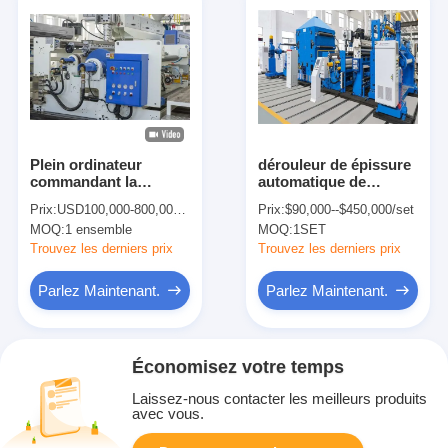
Plein ordinateur
dérouleur de épissure
commandant la
automatique de
machine de
300kg/H EVA Dry Film
Prix:
USD100,000-800,000/set
Prix:
$90,000--$450,000/set
stratification de film
Laminating Machine
MOQ:
1 ensemble
MOQ:
1SET
d'ANIMAL FAMILIER
Shaftless
de 1500mm
Trouvez les derniers prix
Trouvez les derniers prix
Parlez Maintenant.
Parlez Maintenant.
Économisez votre temps
Laissez-nous contacter les meilleurs produits
avec vous.