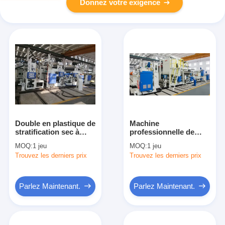
Donnez votre exigence
Double en plastique de
Machine
stratification sec à
professionnelle de
grande vitesse de
stratification
MOQ:
1 jeu
MOQ:
1 jeu
machine de
d'extrusion, machine
Trouvez les derniers prix
Trouvez les derniers prix
stratification - film de
mécanique de
couche
stratification de pe
Parlez Maintenant.
Parlez Maintenant.