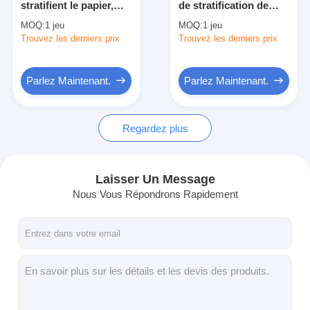
stratifient le papier,
de stratification de
Machine de revêtement d'extrusion
machine de
textile tissé de pp avec
MOQ:
1 jeu
MOQ:
1 jeu
stratification
le dispositif
Trouvez les derniers prix
machine à papier enduit
Trouvez les derniers prix
industrielle sèche de
automatique de pince
film
Le double a dégrossi machine de stratification
Parlez Maintenant.
Parlez Maintenant.
Pièces de machine de stratification
Regardez plus
Machine de tissu soufflée par fonte
Laisser Un Message
Nous Vous Répondrons Rapidement