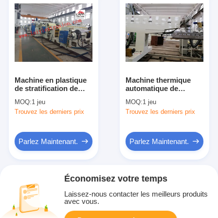
Machine en plastique
Machine thermique
de stratification de
automatique de
fonte chaude
stratification
MOQ:
1 jeu
MOQ:
1 jeu
automatique avec le
d'opération simple
Trouvez les derniers prix
Trouvez les derniers prix
système de
pour le noyau de
refroidissement rapide
papier de pouce 3-6
dans blanc et bleu
Parlez Maintenant.
Parlez Maintenant.
Économisez votre temps
Laissez-nous contacter les meilleurs produits
avec vous.