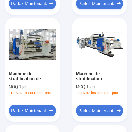
Parlez Maintenant.
Parlez Maintenant.
Machine de
Machine de
stratification de
stratification
stratification de
d'extrudeuse de film
MOQ:
1 jeu
MOQ:
1 jeu
machine de PE de
de PE, machine de
Trouvez les derniers prix
Trouvez les derniers prix
feuille en plastique
stratification de
automatique à grande
empaquetage
vitesse de mousse
d'aluminium
Parlez Maintenant.
Parlez Maintenant.