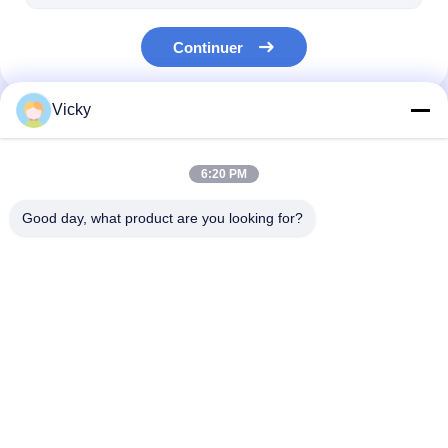
Continuer
Vicky
Nos Catégories
6:20 PM
Good day, what product are you looking for?
Machine de
Machine de
machine de
revêtement de
stratification
stratification d
stratification
d'extrusion
d'extrusion
Aperçu
Au sujet de
Contactez-
Desktop
nous
nous
Site
Plan du site
Politique de confidentialité