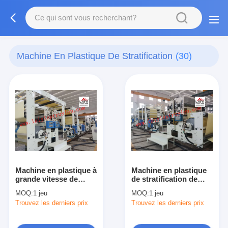
Machine En Plastique De Stratification
(30)
Machine en plastique à
Machine en plastique
grande vitesse de
de stratification de
stratification
petit pain de films
MOQ:
1 jeu
MOQ:
1 jeu
protecteurs
Trouvez les derniers prix
Trouvez les derniers prix