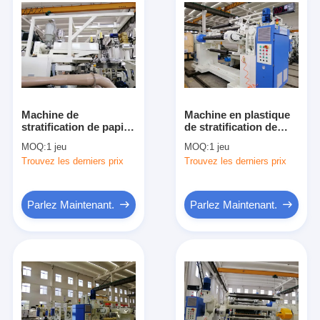
Machine de
Machine en plastique
stratification de papier
de stratification de
aluminium pour des
petit pain chaud
MOQ:
1 jeu
MOQ:
1 jeu
affaires, laminoir en
thermique
Trouvez les derniers prix
Trouvez les derniers prix
stratifié de la feuille
automatique avec le
380V
contrôle de
température précis
Parlez Maintenant.
Parlez Maintenant.
Maison
Des produits
Au sujet de nous