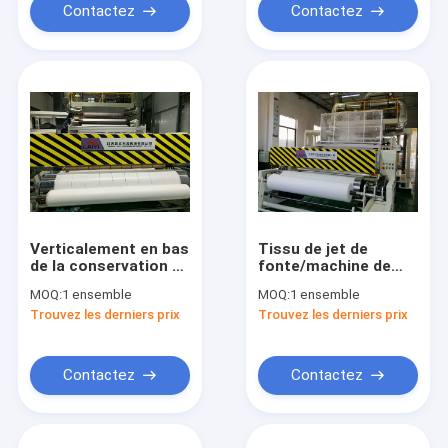
filières
Contactez
Contactez
Verticalement en bas
Tissu de jet de
de la conservation de
fonte/machine de
machine de tissu
tissu soufflée par
MOQ:
1 ensemble
MOQ:
1 ensemble
soufflée par fonte
fonte, non whithe de
Trouvez les derniers prix
Trouvez les derniers prix
stabilisez le blanc et
vis d'usine de textile
le bleu de qualité du
tissé et bleu simples,
produit
Contactez
Contactez