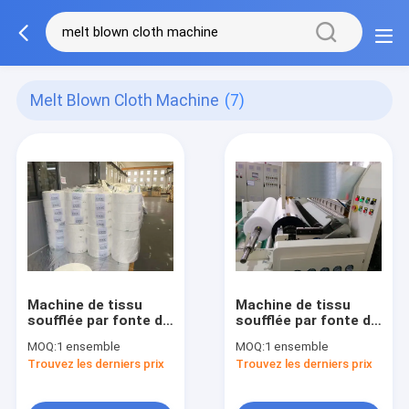
Melt Blown Cloth Machine
(7)
Machine de tissu
Machine de tissu
soufflée par fonte de
soufflée par fonte de
vitesse rapide, non
largeur de l'acier
MOQ:
1 ensemble
MOQ:
1 ensemble
tissé faisant à
inoxydable 1600mm
Trouvez les derniers prix
Trouvez les derniers prix
machine blanc et
pour le matériel de
bleu à faible bruit
filtre de masque
avec le trou de 2400