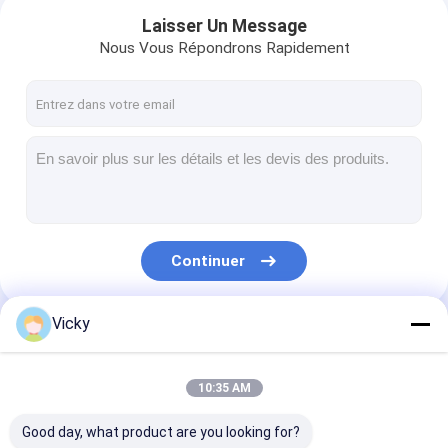
Laisser Un Message
Nous Vous Répondrons Rapidement
Continuer
Vicky
Maison
Nos Catégories
Des produits
10:35 AM
Au sujet de nous
Good day, what product are you looking for?