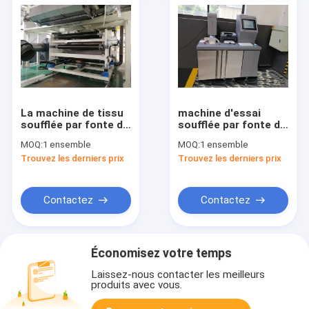
La machine de tissu
machine d'essai
soufflée par fonte de
soufflée par fonte de
haute performance
tissu de 25gsm
MOQ:
1 ensemble
MOQ:
1 ensemble
avec des racines
260mm, non textile
Trouvez les derniers prix
Trouvez les derniers prix
éventent dans la
tissé faisant le blanc
vitesse de 1600r/de
et le gris de machine
minute
d'essai
Contactez
Contactez
Économisez votre temps
Laissez-nous contacter les meilleurs
produits avec vous.