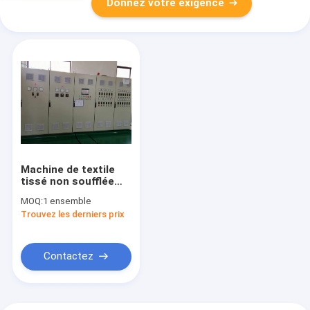
Donnez votre exigence
Machine de textile
tissé non soufflée
par fonte avec la
MOQ:
1 ensemble
tuyauterie de fonte
Trouvez les derniers prix
et le filtre chauds de
système de mesure
Contactez