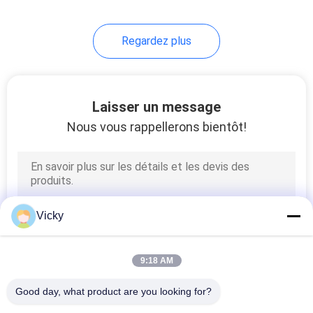
23
Regardez plus
Pièces de machine
de stratification
Laisser un message
Nous vous rappellerons bientôt!
7
Machine de tissu
Vicky
soufflée par fonte
9:18 AM
Good day, what product are you looking for?