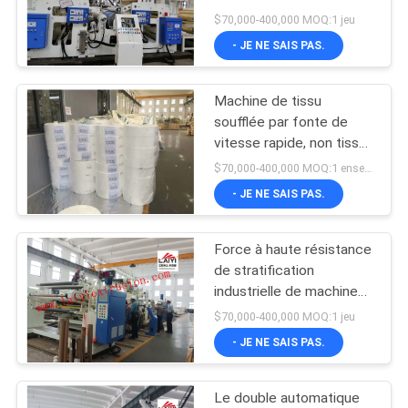
600mm de film
$70,000-400,000 MOQ:1 jeu
d'emballage de couleur
- JE NE SAIS PAS.
POLITIQUE
40
DE
Machine de
Machine de tissu
CONFIDENTIALITÉ
soufflée par fonte de
stratification de
vitesse rapide, non tissé
faisant à machine blanc
revêtement
$70,000-400,000 MOQ:1 ensemble
et bleu à faible bruit avec
- JE NE SAIS PAS.
le trou de 2400 filières
Force à haute résistance
31
de stratification
Machine de
industrielle de machine
distribuée par bien
$70,000-400,000 MOQ:1 jeu
revêtement
- JE NE SAIS PAS.
d'extrusion
Le double automatique