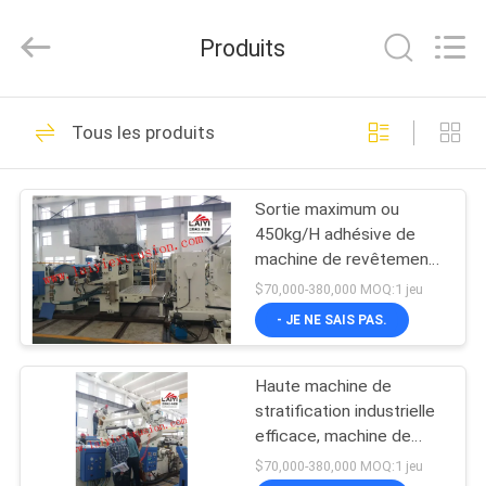
2025
JIANGSU
LAIYI
Produits
PACKING
MACHINERY
CO.,LTD..
All
MAISON
Rights
54
Reserved.
Tous les produits
Machine de
DES
revêtement de
Sortie maximum ou
PRODUITS
450kg/H adhésive de
stratification
machine de revêtement
AU
d'extrusion
d'extrusion de
$70,000-380,000 MOQ:1 jeu
revêtement 300kg/H
SUJET
- JE NE SAIS PAS.
75
DE
Machine de
Haute machine de
NOUS
stratification industrielle
stratification
efficace, machine de
revêtement 200m/Min
VISITE
$70,000-380,000 MOQ:1 jeu
d'extrusion