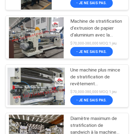
adhésive
- JE NE SAIS PAS.
D'USINE
Machine de stratification
CONTRÔLE
37
d'extrusion de papier
DE
d'aluminium avec la
machine de
technologie de
QUALITÉ
$70,000-380,000 MOQ:1 jeu
stratification de film
stratification de
- JE NE SAIS PAS.
revêtement
CONTACTEZ-
Une machine plus mince
NOUS
de stratification de
revêtement
32
partie/coupeur de
NOUVELLES
$70,000-380,000 MOQ:1 jeu
pression résistant à la
machine en
- JE NE SAIS PAS.
chaleur
PLAN
plastique de
Diamètre maximum de
DU
stratification
stratification de
SITE
sandwich à la machine